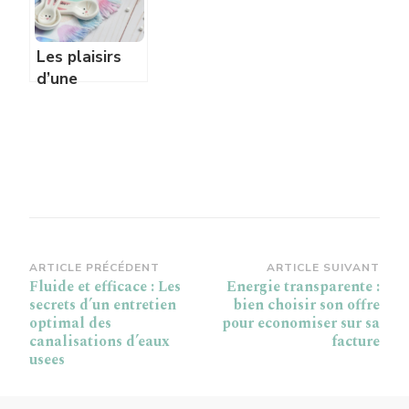
l’assiette
Les plaisirs
d’une
celebration de
paques avec
du chocolat
bio
Navigation
ARTICLE PRÉCÉDENT
ARTICLE SUIVANT
Fluide et efficace : Les
Energie transparente :
d’article
secrets d’un entretien
bien choisir son offre
optimal des
pour economiser sur sa
canalisations d’eaux
facture
usees