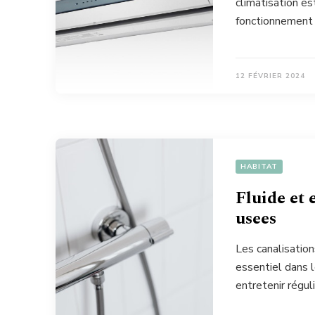
climatisation es
fonctionnement
12 FÉVRIER 2024
HABITAT
Fluide et 
usees
Les canalisatio
essentiel dans l
entretenir régul