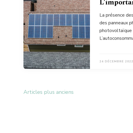
L’importa
La présence des
des panneaux pho
photovoltaïque e
L’autoconsomma
24 DÉCEMBRE 202
Navigation
Articles plus anciens
des
articles