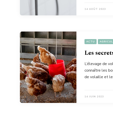
14 AOÛT 2023
ACTU
AGRICU
Les secrets
L’élevage de vol
connaître les bo
de volaille et l
14 JUIN 2023