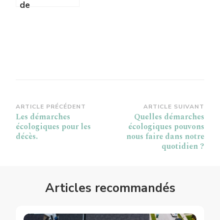
de
l’autoconsommation
solaire
Navigation
ARTICLE PRÉCÉDENT
ARTICLE SUIVANT
Les démarches
Quelles démarches
d’article
écologiques pour les
écologiques pouvons
décès.
nous faire dans notre
quotidien ?
Articles recommandés