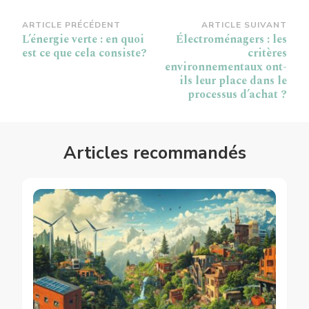
Navigation
ARTICLE PRÉCÉDENT
ARTICLE SUIVANT
L’énergie verte : en quoi
Électroménagers : les
d’article
est ce que cela consiste?
critères
environnementaux ont-
ils leur place dans le
processus d’achat ?
Articles recommandés