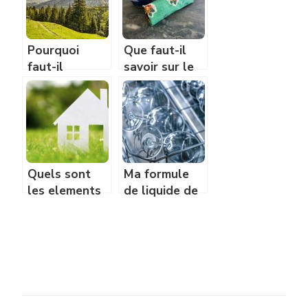
notre
quotidien ?
Pourquoi
Que faut-il
faut-il
savoir sur le
protéger les
bee wrap ?
forêts?
Quels sont
Ma formule
les elements
de liquide de
a mettre en
rincage pour
place pour
lave-vaisselle
reduire son
impact
environnemental
?