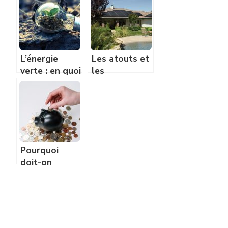
L’énergie
Les atouts et
verte : en quoi
les
est ce que
inconvénients
cela consiste?
de l’énergie
solaire
Pourquoi
doit-on
économiser de
l’énergie ?