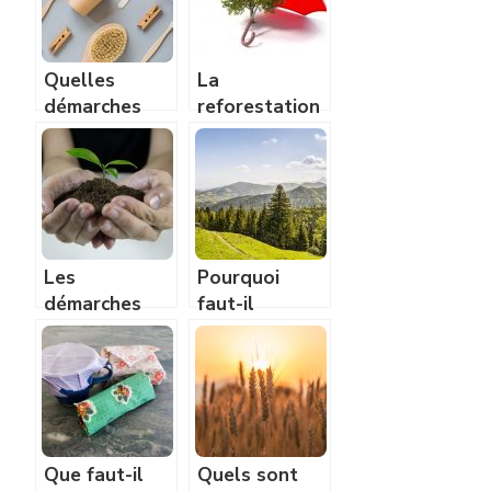
Quelles
La
démarches
reforestation
écologiques
: un geste
pouvons nous
écologique
faire dans
notre
quotidien ?
Les
Pourquoi
démarches
faut-il
écologiques
protéger les
pour les
forêts?
décès.
Que faut-il
Quels sont