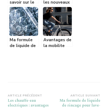
savoir sur le
les nouveaux
bee wrap ?
dispositifs sur
le bien etre
animal ?
Ma formule
Avantages de
de liquide de
la mobilite
rincage pour
electrique
lave-vaisselle
pour
l’environnement
Navigation
ARTICLE PRÉCÉDENT
ARTICLE SUIVANT
Les chauffe-eau
Ma formule de liquide
d’article
electriques : avantages
de rincage pour lave-