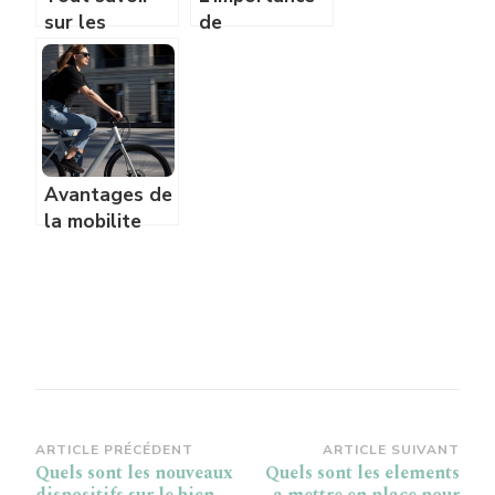
sur les
de
energies
l’autoconsommation
renouvelables
solaire
Avantages de
la mobilite
electrique
pour
l’environnement
Navigation
ARTICLE PRÉCÉDENT
ARTICLE SUIVANT
Quels sont les nouveaux
Quels sont les elements
d’article