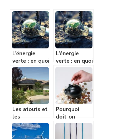
L’énergie
L’énergie
verte : en quoi
verte : en quoi
est ce que
est ce que
cela consiste?
cela consiste?
Les atouts et
Pourquoi
les
doit-on
inconvénients
économiser de
de l’énergie
l’énergie ?