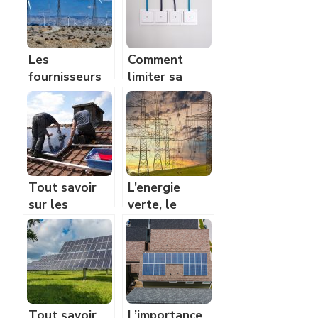
solaire
Les
Comment
fournisseurs
limiter sa
d’énergies
consommation
produisent de
en énergie ?
plus en plus
d’énergies
vertes
Tout savoir
L’energie
sur les
verte, le
systemes
chemin vers
photovoltaiques
un meilleur
et leur
monde
installation
Tout savoir
L’importance